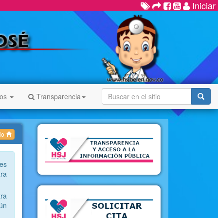
Iniciar
nos
Transparencia
cio
es
ara
tra
gún