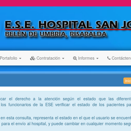
Portafolio
Contratación
Informes
Contácte
Ini
ficar el derecho a la atención según el estado que las diferent
los funcionarios de la ESE verificar el estado de los pacientes p
en esta consulta, representa el estado en el que el usuario se encuen
para el envío al hospital, y puede cambiar en cualquier momento se