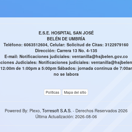
E.S.E. HOSPITAL SAN JOSÉ
BELÉN DE UMBRÍA
Teléfono: 6063512604, Celular: Solicitud de Citas: 3122979160
Dirección: Carrera 13 No. 4-135
E-mail: Notificaciones judiciales: ventanilla@hsjbelen.gov.co
aciones Judiciales: Notificaciones judiciales: ventanilla@hsjbele
 12:00m de 1:00pm a 5:00pm Sábados: jornada continua de 7:00am 
no se labora
Políticas
Mapa del sitio
Powered By: Plexo,
Torresoft S.A.S.
- Derechos Reservados 2026
Última Actualización:
2026-08-06