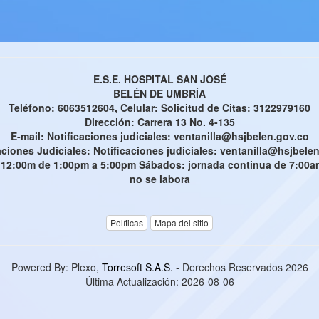
E.S.E. HOSPITAL SAN JOSÉ
BELÉN DE UMBRÍA
Teléfono: 6063512604, Celular: Solicitud de Citas: 3122979160
Dirección: Carrera 13 No. 4-135
E-mail: Notificaciones judiciales: ventanilla@hsjbelen.gov.co
aciones Judiciales: Notificaciones judiciales: ventanilla@hsjbele
 12:00m de 1:00pm a 5:00pm Sábados: jornada continua de 7:00am 
no se labora
Políticas
Mapa del sitio
Powered By: Plexo,
Torresoft S.A.S.
- Derechos Reservados 2026
Última Actualización:
2026-08-06